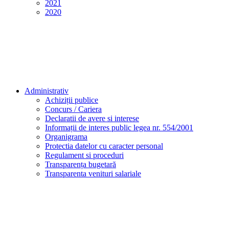
2021
2020
Administrativ
Achiziții publice
Concurs / Cariera
Declaratii de avere si interese
Informații de interes public legea nr. 554/2001
Organigrama
Protectia datelor cu caracter personal
Regulament si proceduri
Transparența bugetară
Transparenta venituri salariale