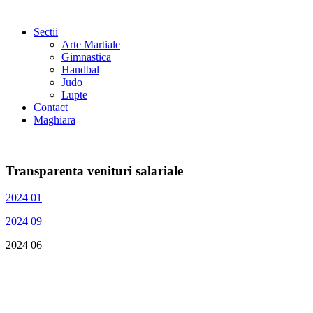
Sectii
Arte Martiale
Gimnastica
Handbal
Judo
Lupte
Contact
Maghiara
Transparenta venituri salariale
2024 01
2024 09
2024 06