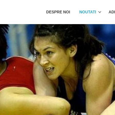
SM
DESPRE NOI
NOUTATI
AD
antu
eorghe