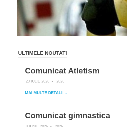
ULTIMELE NOUTATI
Comunicat Atletism
20 IULIE 2026
ALEXANDRA
2026
MAI MULTE DETALII...
Comunicat gimnastica
8 IUNIE 2026
ALEXANDRA
2026