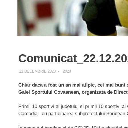
Comunicat_22.12.20
22 DECEMBRIE 2020
ADMIN
2020
Chiar daca a fost un an mai atipic, cei mai buni s
Galei Sportului Covasnean, organizata de Direc
Primii 10 sportivi ai judetului si primii 10 sporti
Carcadia, cu participarea subprefectului Boricean C