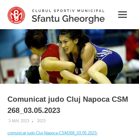
Sari
CSM
la
MENU
conținut
Sfant
Gheo
Comunicat judo Cluj Napoca CSM
268_03.05.2023
3 MAI 2023
ADMIN
2023
comunicat-judo-Cluj-Napoca-CSM268_03.05.2023-