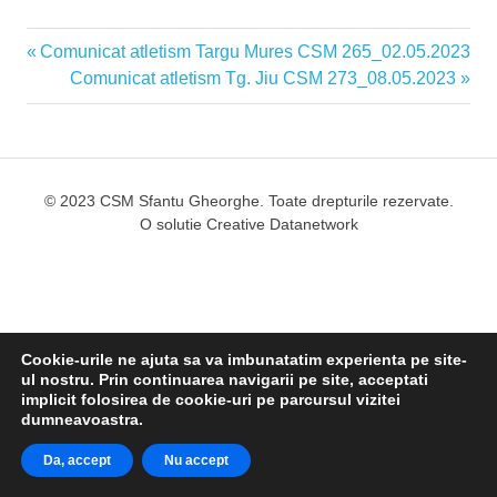
Articolul
Comunicat atletism Targu Mures CSM 265_02.05.2023
Navigare
anterior:
Articolul
Comunicat atletism Tg. Jiu CSM 273_08.05.2023
în
următor:
articole
© 2023 CSM Sfantu Gheorghe. Toate drepturile rezervate.
O solutie
Creative Datanetwork
Cookie-urile ne ajuta sa va imbunatatim experienta pe site-
ul nostru. Prin continuarea navigarii pe site, acceptati
implicit folosirea de cookie-uri pe parcursul vizitei
dumneavoastra.
Da, accept
Nu accept