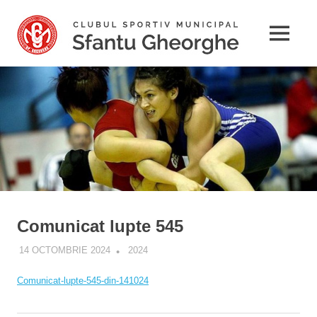
Sari
CSM
la
MENU
conținut
Sfant
Gheo
Comunicat lupte 545
14 OCTOMBRIE 2024
ALEXANDRA
2024
Comunicat-lupte-545-din-141024