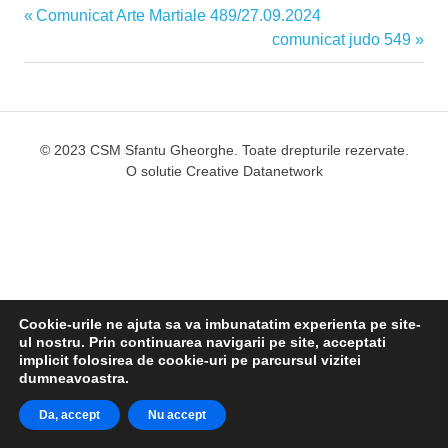
Articolul
Comunicat Arte Martiale 489/27.09.2024
Navigare
anterior:
Articolul
comunicat judo 549
în
următor:
articole
© 2023 CSM Sfantu Gheorghe. Toate drepturile rezervate.
O solutie
Creative Datanetwork
Cookie-urile ne ajuta sa va imbunatatim experienta pe site-
ul nostru. Prin continuarea navigarii pe site, acceptati
implicit folosirea de cookie-uri pe parcursul vizitei
dumneavoastra.
Da, accept
Nu accept